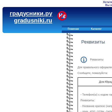
Хотит
Вы н
градусники.ру
gradusniki.ru
Главная
Каталог
Реквизиты
Реквизиты
Для правильного оформлен
Сообщите, пожалуйста:
Для Юри
- Телефон(ы) с кодом го
Реквизиты:
- Название краткое (на
- ИНН, КПП, ОГРН, ОК