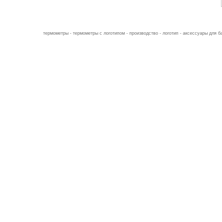
термометры - термометры с логотипом - производство - логотип - аксессуары для б