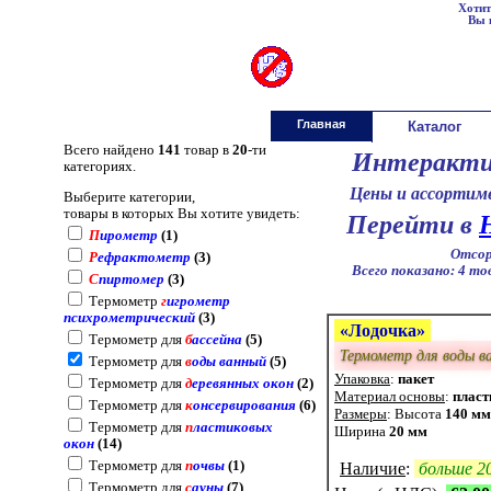
Хотит
Вы 
градусники.ру
gradusniki.ru
Главная
Каталог
Всего найдено
141
товар в
20
-ти
Интеракти
категориях.
Цены и ассортиме
Выберите категории,
товары в которых Вы хотите увидеть:
Перейти в
П
ирометр
(1)
Отсор
Р
ефрактометр
(3)
Всего показано: 4 тов
С
пиртомер
(3)
Термометр
г
игрометр
психрометрический
(3)
«Лодочка»
Термометр для
б
ассейна
(5)
Термометр для воды в
Термометр для
в
оды ванный
(5)
Упаковка
:
пакет
Термометр для
д
еревянных окон
(2)
Материал основы
:
пласт
Термометр для
к
онсервирования
(6)
Размеры
: Высота
140 мм
Термометр для
п
ластиковых
Ширина
20 мм
окон
(14)
Термометр для
п
очвы
(1)
Наличие
:
больше 2
Термометр для
с
ауны
(7)