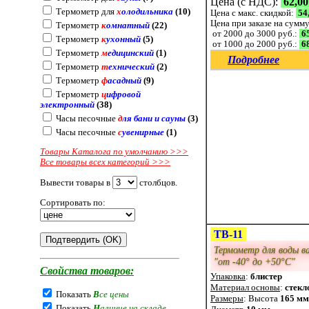
Цена (с НДС):
62,00
Термометр для
х
олодильника
(10)
Цена с макс. скидкой:
54
Цена при заказе на сумм
Термометр
к
омнатный
(22)
от 2000 до 3000 руб.:
65
Термометр
к
ухонный
(5)
от 1000 до 2000 руб.:
68
Термометр
м
едицинский
(1)
Подробнее
Термометр
т
ехнический
(2)
Термометр
ф
асадный
(9)
Термометр
ц
ифровой
электронный
(38)
Часы песочные
д
ля бани и сауны
(3)
Часы песочные
с
увенирные
(1)
Товары Каталога по умолчанию >>>
Все товары всех категорий >>>
Вывести товары в
столбцов.
Сортировать по:
ТВ-11
Термометр для воды в
"от -40° до +50°С"
Свойства товаров:
Упаковка
:
блистер
Материал основы
:
стекл
Показать
В
се цены
Размеры
: Высота
165 мм
Показать
Н
аличие на складе