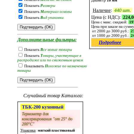
Диаметр
10 мм
Показать
Р
азмеры
Наличие
:
440 шт.
Показать
М
атериал основы
Цена (с НДС):
224,0
Показать
В
ид упаковки
Цена с макс. скидкой:
19
Цена при заказе на сумм
от 2000 до 3000 руб.:
23
от 1000 до 2000 руб.:
24
Дополнительные фильтры:
Подробнее
Показать
В
се новые товары
Показать
Т
овары, участвующие в
распродаже или по сниженным ценам
Показывать
П
охожие по назначению
товары
Случайный товар Каталога:
ТБК-200 кухонный
Термометр для
консервирования "от 25° до
200°С"
Упаковка
:
мягкий пластиковый