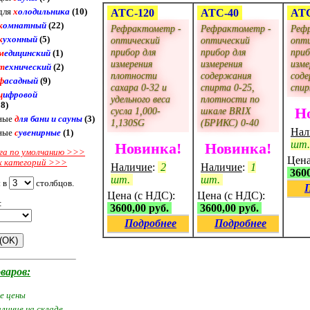
для
х
олодильника
(10)
АТС-120
АТС-40
АТС
к
омнатный
(22)
Рефрактометр -
Рефрактометр -
Реф
к
ухонный
(5)
оптический
оптический
опт
прибор для
прибор для
приб
м
едицинский
(1)
измерения
измерения
изме
т
ехнический
(2)
плотности
содержания
сод
ф
асадный
(9)
сахара 0-32 и
спирта 0-25,
спир
ц
ифровой
удельного веса
плотности по
8)
сусла 1,000-
шкале BRIX
Н
ные
д
ля бани и сауны
(3)
1,130SG
(БРИКС) 0-40
Нал
ные
с
увенирные
(1)
шт
Новинка!
Новинка!
га по умолчанию >>>
Цена
х категорий >>>
Наличие
:
2
Наличие
:
1
3600
шт.
шт.
 в
столбцов.
Цена (с НДС):
Цена (с НДС):
:
3600,00 руб.
3600,00 руб.
Подробнее
Подробнее
варов:
се цены
аличие на складе