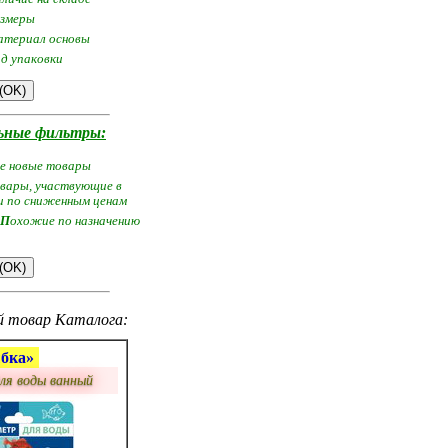
змеры
атериал основы
ид упаковки
ьные фильтры:
се новые товары
вары, участвующие в
и по сниженным ценам
П
охожие по назначению
 товар Каталога:
бка»
ля воды ванный