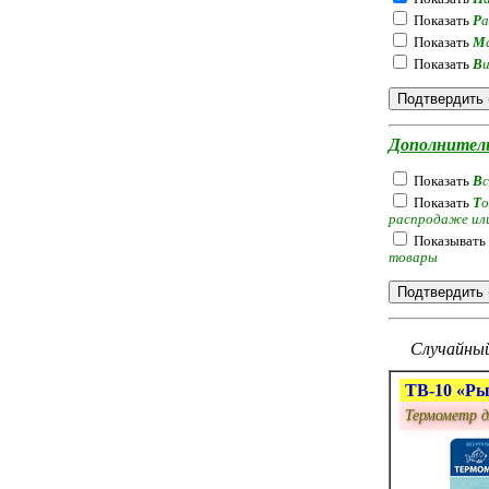
Показать
Р
а
Показать
М
Показать
В
Дополнител
Показать
В
Показать
Т
о
распродаже ил
Показывать
товары
Случайный
ТВ-10 «Ры
Термометр д