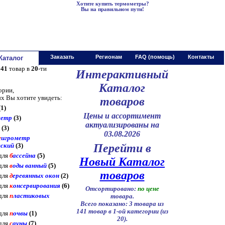
Хотите купить термометры?
Вы на правильном пути!
00
Работаем с 9
до 1
Заказать
Регионам
FAQ (помощь)
Контакты
Каталог
141
товар в
20
-ти
Интерактивный
Каталог
ории,
ых Вы хотите увидеть:
товаров
1)
Цены и ассортимент
метр
(3)
актуализированы на
(3)
03.08.2026
г
игрометр
Перейти в
ский
(3)
для
б
ассейна
(5)
Новый Каталог
для
в
оды ванный
(5)
товаров
для
д
еревянных окон
(2)
для
к
онсервирования
(6)
Отсортировано:
по цене
для
п
ластиковых
товара.
Всего показано: 3 товара из
141 товар в 1-ой категории (из
для
п
очвы
(1)
20).
для
с
ауны
(7)