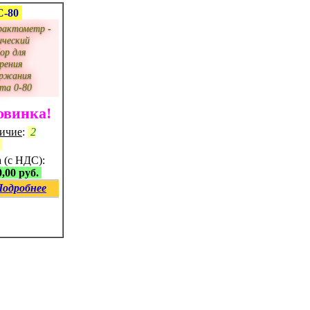
-80
рактометр -
ический
ор для
рения
ержания
та 0-80
овинка!
ичие
:
2
.
 (с НДС):
,00 руб.
Подробнее