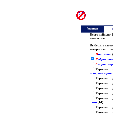
градусники.ру
gradusniki.ru
Главная
Всего найдено
категориях.
Выберите катег
товары в котор
П
ирометр
(
Р
ефракто
С
пиртомер
Термометр
психрометриче
Термометр 
Термометр 
Термометр 
Термометр 
Термометр 
окон
(14)
Термометр 
Термометр 