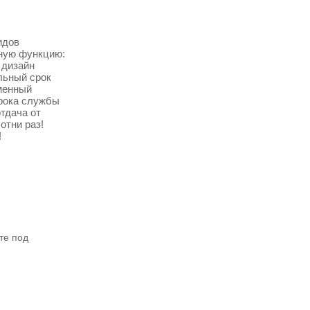
идов
ную функцию:
 дизайн
льный срок
менный
срока службы
отдача от
отни раз!
!
те под