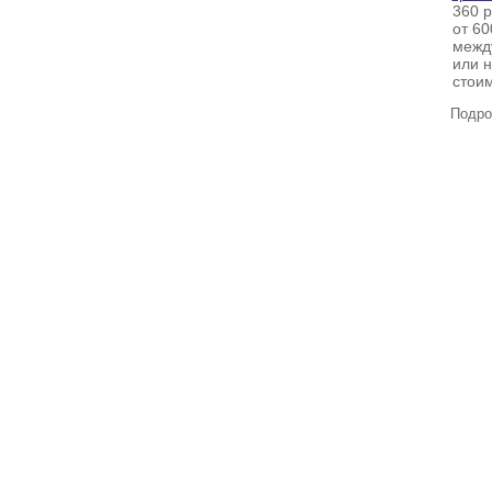
360 р
от 6
межд
или н
стоим
Подроб
2003-2026 © 