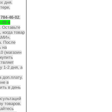
их дня.
тере,
 784-46-02
.
-25 в
. Оставьте
 когда товар
АМИ»
,
а. После
ь на
10 (магазин
купить
твляет
 1-2 дня, а
 доп.плату.
ине в
ить в день
нсультаций
у товаров.
щайтесь