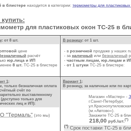
5 в блистере
находится в категории:
термометры для пластиковых
 купить:
рмометр для пластиковых окон
ТС-25 в бл
м
: от 8 шт.
В розницу
: от 1 шт.
оптовой
цене
- в
розничной
продаже у наших п
безналичный
расчёт
- за
наличный
или
безналичный
р
лько
юр.лица и ИП
-
частным лицам, юр.лицам и И
 менее
8 шт.
ТС-25 в блистере
-
от 1 штуки
ТС-25 в блистере
:
нт 1
:
Вариант 1
:
, только безналичная оплата
В розницу, за наличные или по кар
счётный счёт по
варительно выставленному
Магазин «Мастер» -
 (доступно только для
г.Санкт-Петербург
,
ческих лиц и ИП):
ул.Краснопутиловская
(м.«Автово»).
О "Термаль"
(это мы)
Закажите
ТС-25 в бли
218,00
(*)
руб./шт.
(*)
Срок поставки ТС-25 в бл