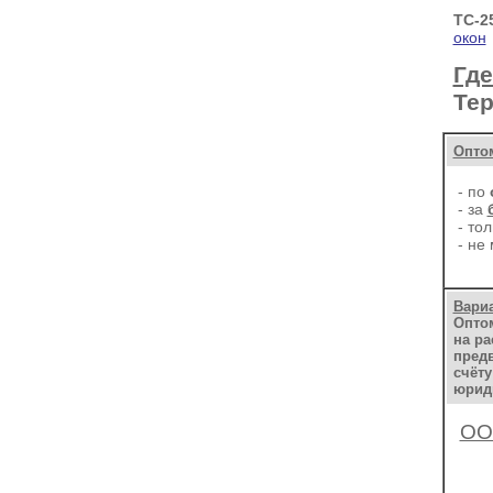
ТС-2
окон
Где
Те
Опто
- по
- за
- то
-
не
Вариа
Оптом
на ра
пред
счёту
юриди
ОО