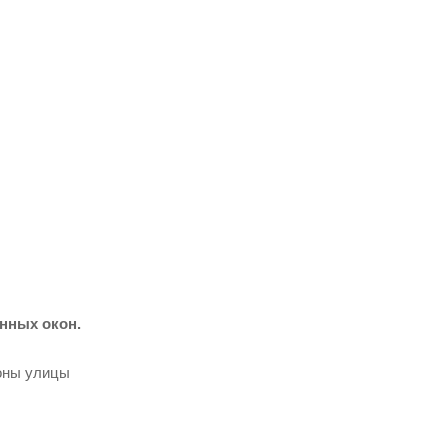
прайс-лист
ени
нных окон.
роны улицы