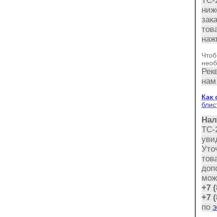
ТС-
ниж
зак
тов
наж
Чтоб
нео
Рек
нам
Как 
блис
Нал
ТС-
уви
Уто
това
доп
мож
+7 (
+7 (
по
э