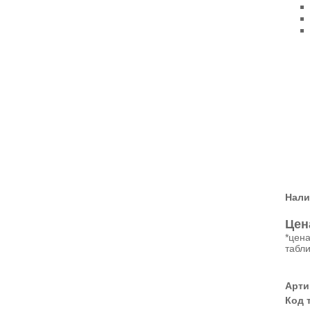
Нали
Цен
*цена
табли
Арти
Код 