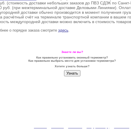
уб. (стоимость доставки небольших заказов до ПВЗ СДЭК по
Санкт-
00 руб. (при межтерминальной доставке Деловыми Линиями). Оплат
угородней доставки обычно производится в момент получения гру
а расчётный счёт на терминале транспортной компании в вашем го
ость междугородней доставки можно включить в стоимость товаров
нее о порядке заказа смотрите
здесь
.
Знаете ли вы?
Как правильно установить оконный термометр?
Как правильно выбрать место для установки термометра?
Хотите узнать больше?
ООО «Термаль»
Главная
|
Каталог
|
Заказать
|
FAQ (помощь)
|
Контакты