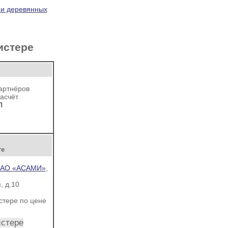
 и деревянных
истере
артнёров
асчёт
П
те
ЗАО «АСАМИ»
,
, д.10
стере
по цене
истере