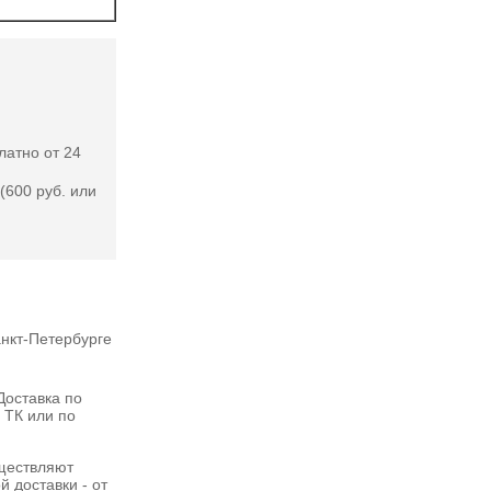
латно от 24
(600 руб. или
нкт-Петербурге
оставка по
 ТК или по
ществляют
 доставки - от