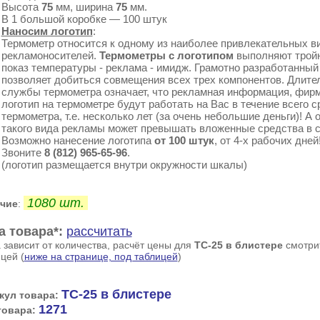
Высота
75
мм,
ширина
75
мм.
В 1 большой коробке — 100 штук
Наносим логотип
:
Термометр относится к одному из наиболее привлекательных в
рекламоносителей.
Термометры с логотипом
выполняют трой
показ температуры - реклама - имидж. Грамотно разработанный
позволяет добиться совмещения всех трех компонентов. Длите
службы термометра означает, что рекламная информация, фир
логотип на термометре будут работать на Вас в течение всего 
термометра, т.е. несколько лет (за очень небольшие деньги)! А 
такого вида рекламы может превышать вложенные средства в с
Возможно нанесение логотипа
от 100 штук
, от 4-х рабочих дней
Звоните
8 (812) 965-65-96
.
(логотип размещается внутри окружности шкалы)
1080 шт.
чие
:
а товара*:
рассчитать
 зависит от количества, расчёт цены для
ТС-25 в блистере
смотри
цей (
ниже на странице, под таблицей
)
ТС-25 в блистере
кул товара:
1271
товара: