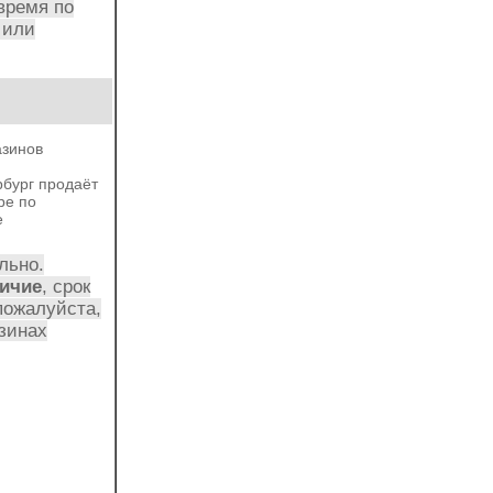
время по
или
азинов
рбург
продаёт
ре
по
е
льно.
ичие
, срок
пожалуйста,
зинах