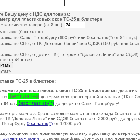
те Вашу цену с НДС для товара
:
метр для пластиковых окон ТС-25 в блистере
е количество товара (от 8 шт.):
овывоз (бесплатно)
тавка по Санкт-Петербургу (600 руб. или
бесплатно(*)
от 94 штук)
тавка по СПб до ТК "Деловые Линии" или СДЭК (150 руб. или бесп
тавка по СПб до других ТК (т.е. кроме "Деловые Линии" или СДЭК) 
тно от 94 штук)
ьтат>
ставка ТС-25 в блистере
:
ометр для пластиковых окон ТС-25 в блистере
мы доставим
бесплатно
 шт.
до терминала транспортной компании (ТК) в
Са
бесплатно(*)
т 94 шт.
до двери по
Санкт-Петербургу
!
ометры можно забрать самовывозом с нашего склада бесплатно. Д
о ТК "Деловые Линии" или СДЭК бесплатно от 3000 руб., до других
т-Петербургу
бесплатно(*)
от 12000 руб.
угороднюю межтерминальную доставку и доставку до двери осу
спортные компании
по своим тарифам. Стоимость межтерминальной