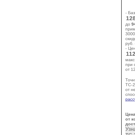
- Ба
12
до
9
прим
3000
скид
руб.
- Це
112
макс
при 
от 1
Точн
ТС-2
от н
спос
расс
Цен
от к
дос
Узн