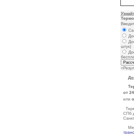
Узнай
Термо
Введит
Сам
Дос
Дос
штук)
Дос
беспла
<Резул
До
Терм
от 24
или
о
Терм
СПб д
Санк
Межд
тран