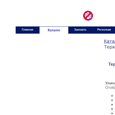
градусники.ру
gradusniki.ru
Главная
Заказать
Регионам
Каталог
Ката
Терм
Те
Улич
Отобр