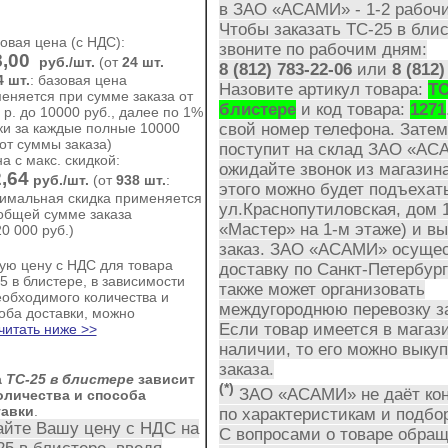
в ЗАО «АСАМИ»
- 1-2 рабоч
Чтобы заказать ТС-25 в блис
зовая цена (с НДС):
звоните по рабочим дням:
8,00
руб./шт.
(
от
24 шт.
8 (812) 783-22-06
или
8 (812)
4 шт.
: базовая цена
Назовите артикул товара:
ТС
еняется при сумме заказа от
блистере
и код товара:
1271
 р. до 10000 руб., далее по 1%
ки за каждые полные 10000
свой номер телефона. Затем,
 от суммы заказа)
поступит на склад
ЗАО «АС
на с макс. скидкой:
ожидайте звонок из магазин
,64
руб./шт.
(от
938 шт.
:
этого можно будет подъехат
имальная скидка применяется
ул.Краснопутиловская, дом 
общей сумме заказа
«Мастер»
на 1-м этаже)
и вы
20 000 руб.
)
заказ.
ЗАО «АСАМИ»
осущес
ую цену с НДС для товара
доставку по Санкт-Петербургу
5 в блистере, в зависимости
также может организовать
еобходимого количества и
междугороднюю перевозку за
оба доставки, можно
Если товар имеется в магаз
читать ниже >>
наличии, то его можно выкуп
заказа.
а
ТС-25 в блистере
зависит
(*)
ЗАО «АСАМИ»
не даёт ко
оличества и способа
тавки
.
по характеристикам и подбор
айте Вашу цену с НДС на
С вопросами о товаре обра