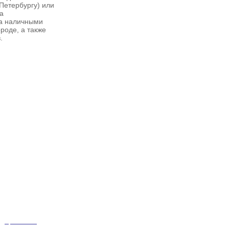
Петербургу
) или
а
за наличными
роде, а также
.
|
Прайс-лист