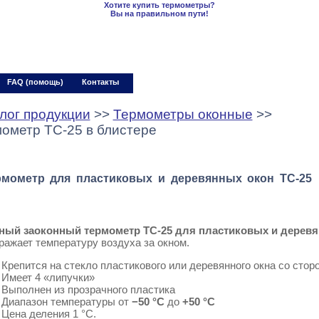
Хотите купить термометры?
Вы на правильном пути!
+7 (812) 965-65-96
00
00
Работаем с 9
до 19
по московскому врем
FAQ (помощь)
Контакты
лог продукции
>>
Термометры оконные
>>
ометр ТС-25 в блистере
рмометр для пластиковых
и
деревянных окон
ТС-25
ный заоконный термометр ТС-25 для пластиковых и деревя
ажает температуру воздуха за окном.
Крепится на стекло пластикового или деревянного окна со сто
Имеет 4 «липучки»
Выполнен из прозрачного пластика
Диапазон температуры
от
−50 °C
до
+50 °C
Цена деления 1 °C.