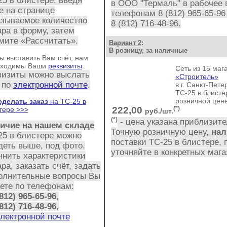
25 в блистере, введя
в ООО "Термаль"
в рабочее 
е на странице
телефонам
8 (812) 965-65-96
азываемое количество
8 (812) 716-48-96
.
ара в форму, затем
мите «Рассчитать».
Вариант 2
:
В розницу, за наличные
ы выставить Вам счёт, нам
бходимы Ваши
реквизиты
.
Сеть из 15 маг
визиты можно выслать
«Строитель»
 по
электронной почте
.
в г. Санкт-Пете
ТС-25 в блисте
розничной цен
сделать заказ
на ТС-25 в
222,00
(*)
тере >>>
руб./шт.
(*)
- цена указана приблизите
ичие на нашем складе
Точную розничную цену,
нал
25 в блистере можно
поставки ТС-25 в блистере, 
деть выше, под фото.
уточняйте в конкретных мага
чнить характеристики
ра, заказать счёт, задать
олнительные вопросы Вы
ете по телефонам:
812) 965-65-96
,
812) 716-48-96
,
лектронной почте