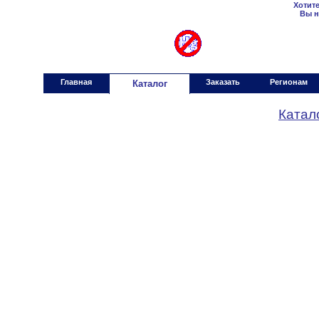
Хотит
Вы н
градусники.ру
gradusniki.ru
Работае
Главная
Заказать
Регионам
Каталог
Катал