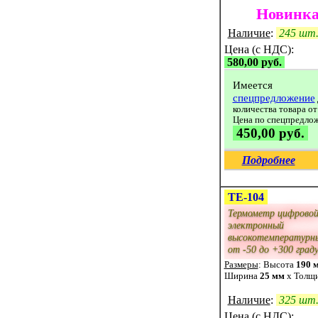
Новинка
Наличие
:
245 шт
Цена (с НДС):
580,00 руб.
Имеется
спецпредложение
количества товара от
Цена по спецпредло
450,00 руб.
Подробнее
ТЕ-104
Термометр цифрово
электронный
высокотемпературн
от -50 до +300 град
Размеры
: Высота
190 
Ширина
25 мм
x Толщ
Наличие
:
325 шт
Цена (с НДС):