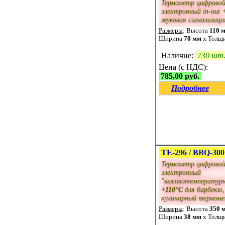
Термометр цифрово
электронный in-out 
звуковая сигнализаци
Размеры
: Высота
110 
Ширина
70 мм
x Толщ
Наличие
:
730 шт
Цена (с НДС):
785,00 руб.
Подробнее
ТЕ-296 / BBQ-300
Термометр цифрово
электронный
"высокотемператур
+110°C
для барбекю,
кулинарный термом
Размеры
: Высота
350 
Ширина
38 мм
x Толщ