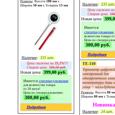
Размеры
: Высота
180 мм
x
Наличие
:
335 шт
Ширина
50 мм
x Толщина
15 мм
Цена снижена н
Старая цена:
596
399,0
Новая цена:
Имеется
спецпредложение
количества товара от
Цена по спецпредло
300,00 руб.
Подробнее
Наличие
:
335 шт.
Цена снижена на
33,1%
!!!
ТЕ-510
Старая цена:
596,00 руб.
Термометр цифрово
399,00 руб.
Новая цена:
электронный для
одновременного изме
Имеется
спецпредложение
температуры дома и
для количества товара
улице + часы-будиль
от 20 штук!
Размеры
: Высота
80 м
Цена по спецпредложению:
Ширина
80 мм
x Толщ
300,00 руб.
Новинка
Подробнее
Наличие
:
24 шт.