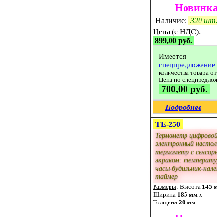
Новинка
Наличие
:
320 шт
Цена (с НДС):
899,00 руб.
Имеется
спецпредложение
количества товара от
Цена по спецпредло
700,00 руб.
Подробнее
ТЕ-250
Термометр цифрово
электронный настол
термометр с сенсор
экраном: температу
часы-будильник-кале
таймер
Размеры
: Высота
145 
Ширина
185 мм
x
Толщина
20 мм