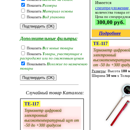
Имеется
Показать
Р
азмеры
спецпредложение
Показать
М
атериал основы
количества товара от
Цена по спецпредло
Показать
В
ид упаковки
300,00 руб.
Подробнее
Дополнительные фильтры:
ТЕ-117
Показать
В
се новые товары
Термометр цифрово
Показать
Т
овары, участвующие в
электронный
распродаже или по сниженным ценам
высокотемпературн
Показывать
П
охожие по назначению
от -50 до +300 град
товары
Размеры
: Высота
180 
Ширина
50 мм
x Толщ
Случайный товар Каталога:
ТЕ-117
Термометр цифровой
электронный
высокотемпературный щуп от
-50 до +300 градусов