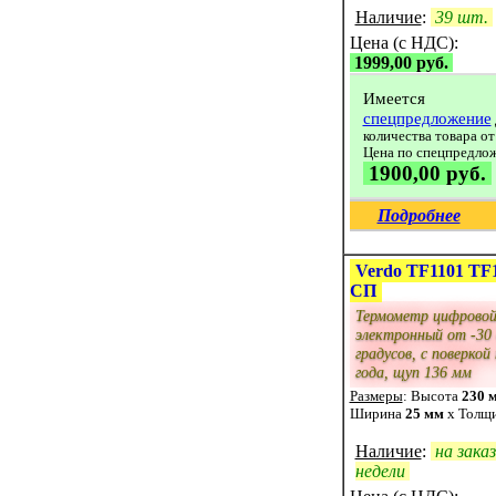
Наличие
:
39 шт.
Цена (с НДС):
1999,00 руб.
Имеется
спецпредложение
количества товара от
Цена по спецпредло
1900,00 руб.
Подробнее
Verdo TF1101 TF
СП
Термометр цифрово
электронный от -30
градусов, с поверкой 
года, щуп 136 мм
Размеры
: Высота
230 
Ширина
25 мм
x Толщ
Наличие
:
на заказ
недели