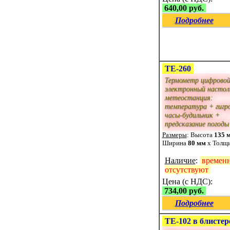
640,00 руб.
Подробнее
ТЕ-260
Термометр цифрово
электронный настол
метеостанция:
температура + гигр
часы-будильник +
предсказание погоды
Размеры
: Высота
135 
Ширина
80 мм
x Толщ
Наличие
:
времен
отсутствуют
Цена (с НДС):
734,00 руб.
Подробнее
ТЕ-102 в блистер