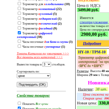
Термометр для
х
олодильника
(10)
Цена (с НДС):
Термометр
к
омнатный
(22)
3499,00 руб.
Термометр
к
ухонный
(5)
Имеется
Термометр
м
едицинский
(1)
спецпредложение
Термометр
т
ехнический
(2)
количества товара от
Термометр
ф
асадный
(9)
Цена по спецпредло
Термометр
ц
ифровой
2900,00 руб.
электронный
(38)
Часы песочные
д
ля бани и сауны
(3)
Подробнее
Часы песочные
с
увенирные
(1)
HY-10 / TPM-10
Товары Каталога по умолчанию >>>
Все товары всех категорий >>>
Термометр цифрово
электронный "на пр
Вывести товары в
столбцов.
-50°C
до
+110°C
"
Размеры
: Высота
48 м
Сортировать по:
Ширина
29 мм
x Толщ
Новинка
Наличие
:
38 шт.
Цена снижена н
Свойства товаров:
Старая цена:
390
330,0
Новая цена:
Показать
В
се цены
Показать
Н
аличие на складе