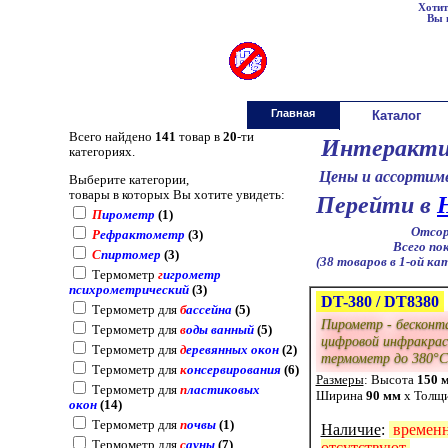
Хотит
Вы 
градусники.ру
gradusniki.ru
Главная
Каталог
Всего найдено
141
товар в
20
-ти
Интеракти
категориях.
Цены и ассортиме
Выберите категории,
товары в которых Вы хотите увидеть:
Перейти в
П
ирометр
(1)
Отсор
Р
ефрактометр
(3)
Всего пок
С
пиртомер
(3)
(38 товаров в 1-ой ка
Термометр
г
игрометр
психрометрический
(3)
DT-380 / DT8380
Термометр для
б
ассейна
(5)
Пирометр - бескон
Термометр для
в
оды ванный
(5)
цифровой инфракра
Термометр для
д
еревянных окон
(2)
термометр до 380°C 
Термометр для
к
онсервирования
(6)
Размеры
: Высота
150 
Термометр для
п
ластиковых
Ширина
90 мм
x Толщ
окон
(14)
Термометр для
п
очвы
(1)
Наличие
:
времен
Термометр для
с
ауны
(7)
отсутствуют