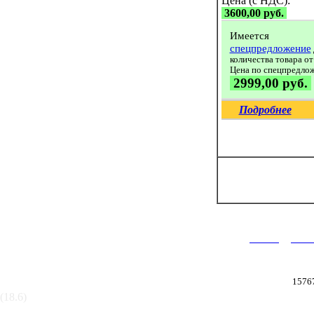
Цена (с НДС):
3600,00 руб.
Имеется
спецпредложение
количества товара от
Цена по спецпредло
2999,00 руб.
Подробнее
|
Главная
Катал
2003-2026 © ООО «Термаль»
1576
(18.6)