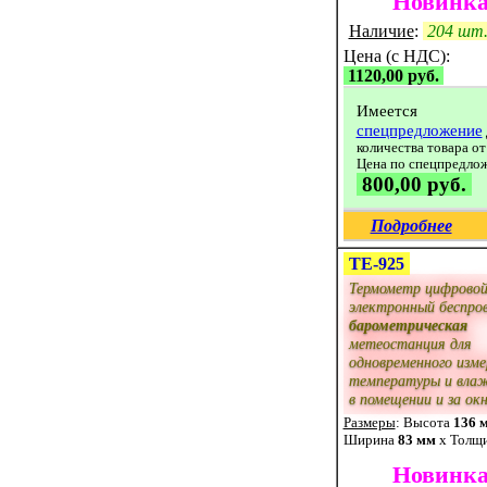
Новинка
Наличие
:
204 шт
Цена (с НДС):
1120,00 руб.
Имеется
спецпредложение
количества товара от
Цена по спецпредло
800,00 руб.
Подробнее
ТЕ-925
Термометр цифрово
электронный беспро
барометрическая
метеостанция для
одновременного изме
температуры и вла
в помещении и за ок
Размеры
: Высота
136 
Ширина
83 мм
x Толщ
Новинка