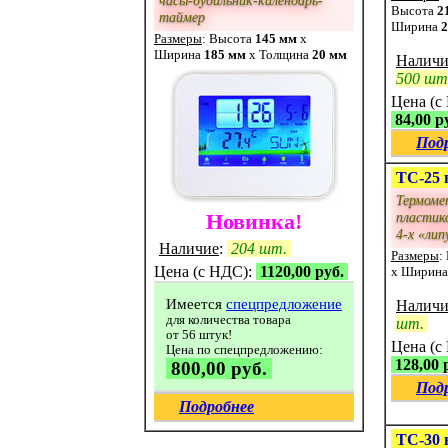
Высота
2
таймер
Ширина
2
Размеры
: Высота
145 мм
x
Ширина
185 мм
x Толщина
20 мм
Наличи
500 шт
Цена (с
84,00 р
Под
ТС-25 
Термоме
пластик
Новинка!
4-х «лип
Наличие
:
204 шт.
Размеры
:
Цена (с НДС):
1120,00 руб.
x Ширин
Имеется
спецпредложение
Наличи
для количества товара
шт.
от 56 штук!
Цена (с
Цена по спецпредложению:
128,00 
800,00 руб.
Под
Подробнее
ТС-30 