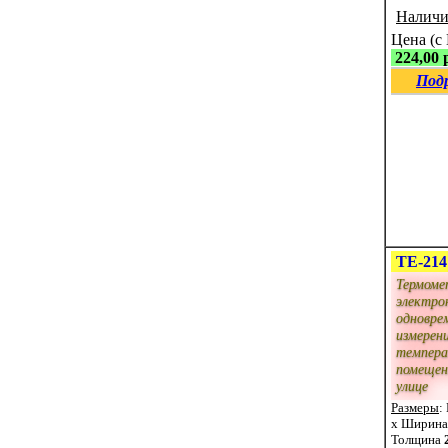
Наличи
Цена (с
224,00 
Под
ТЕ-214
Термоме
электро
одновре
измерен
темпера
помещен
улице
Размеры
:
x Ширин
Толщина