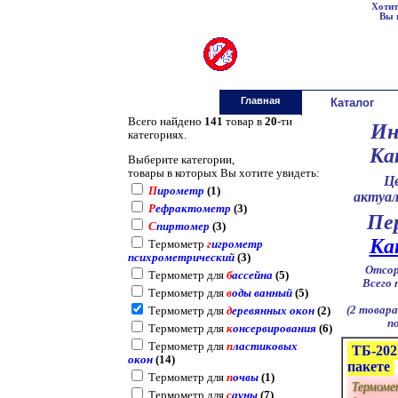
Хотит
Вы 
градусники.ру
gradusniki.ru
Главная
Каталог
Всего найдено
141
товар в
20
-ти
Ин
категориях.
Ка
Выберите категории,
товары в которых Вы хотите увидеть:
Ц
П
ирометр
(1)
актуал
Р
ефрактометр
(3)
Пе
С
пиртомер
(3)
Ка
Термометр
г
игрометр
психрометрический
(3)
Отсор
Термометр для
б
ассейна
(5)
Всего 
Термометр для
в
оды ванный
(5)
(2 товара
Термометр для
д
еревянных окон
(2)
п
Термометр для
к
онсервирования
(6)
Термометр для
п
ластиковых
ТБ-202
окон
(14)
пакете
Термометр для
п
очвы
(1)
Термоме
Термометр для
с
ауны
(7)