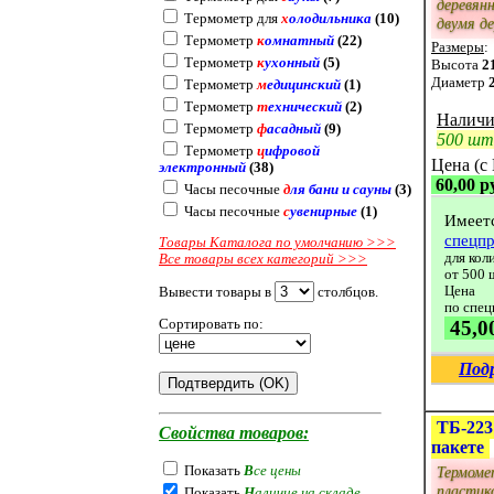
деревянн
Термометр для
х
олодильника
(10)
двумя д
Термометр
к
омнатный
(22)
Размеры
:
Термометр
к
ухонный
(5)
Высота
2
Диаметр
Термометр
м
едицинский
(1)
Термометр
т
ехнический
(2)
Наличи
Термометр
ф
асадный
(9)
500 шт
Термометр
ц
ифровой
Цена (с
электронный
(38)
60,00 р
Часы песочные
д
ля бани и сауны
(3)
Часы песочные
с
увенирные
(1)
Имеет
спецп
Товары Каталога по умолчанию >>>
для кол
Все товары всех категорий >>>
от 500 
Цена
Вывести товары в
столбцов.
по спе
45,0
Сортировать по:
Под
ТБ-223
Свойства товаров:
пакете
Показать
В
се цены
Термоме
пластик
Показать
Н
аличие на складе