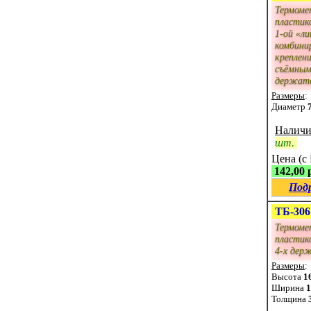
Термоме
пластик
1-ой «ли
комбини
креплен
съёмны
держат
Размеры
:
Диаметр
Наличи
шт.
Цена (с
142,00 
Под
ТБ-306
Термоме
пластик
4-х дер
Размеры
:
Высота
1
Ширина
1
Толщина