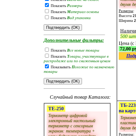
двумя д
Показать
Р
азмеры
Размеры
:
Показать
М
атериал основы
Высота
2
Показать
В
ид упаковки
Ширина
2
Наличи
500 шт
Дополнительные фильтры:
Цена (с
72,00 р
Показать
В
се новые товары
Под
Показать
Т
овары, участвующие в
распродаже или по сниженным ценам
Показывать
П
охожие по назначению
товары
Случайный товар Каталога:
ТБ-223
ТЕ-250
на карт
Термометр цифровой
Термоме
электронный настольный
пластик
термометр с сенсорным
двумя д
экраном: температура +
Размеры
:
часы-будильник-календарь-