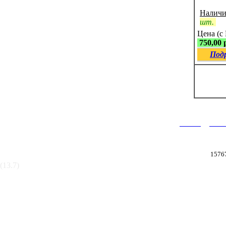
Наличи
шт.
Цена (с
750,00 
Под
|
Главная
Катал
2003-2026 © ООО «Термаль»
1576
(13.7)